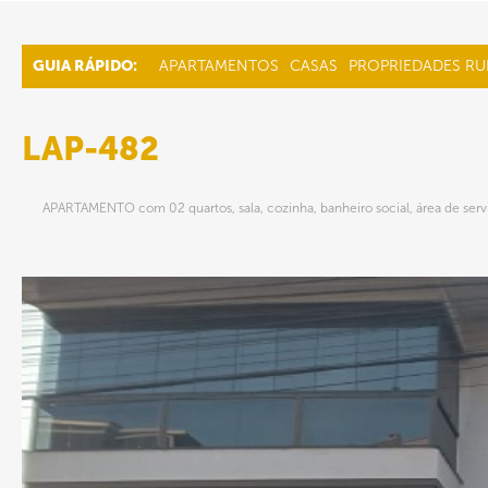
GUIA RÁPIDO:
APARTAMENTOS
CASAS
PROPRIEDADES RU
LAP-482
APARTAMENTO com 02 quartos, sala, cozinha, banheiro social, área de serv