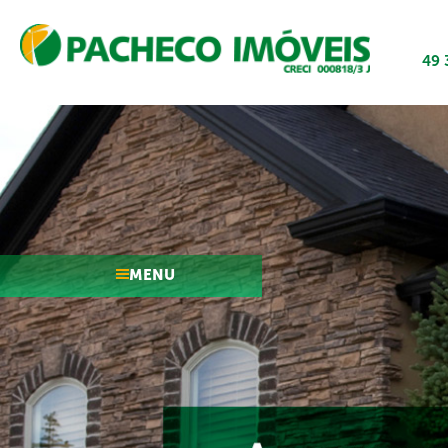
49 
MENU