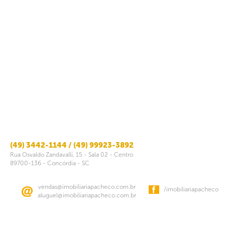
(49) 3442-1144 / (49) 99923-3892
Rua Osvaldo Zandavalli, 15 - Sala 02 - Centro
89700-136 - Concórdia - SC
vendas@imobiliariapacheco.com.br
/imobiliariapacheco
aluguel@imobiliariapacheco.com.br