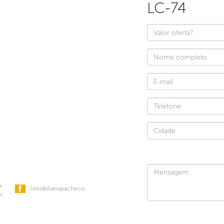
LC-74
r
/imobiliariapacheco
r