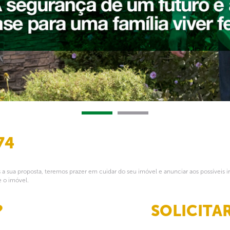
74
 sua proposta, teremos prazer em cuidar do seu imóvel e anunciar aos possíveis i
 o imóvel.
?
SOLICITA