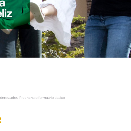
nteressados. Preencha o formuário abaixo
R