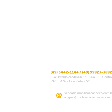
(49) 3442-1144 / (49) 99923-3892
Rua Osvaldo Zandavalli, 15 - Sala 02 - Centro
89700-136 - Concórdia - SC
vendas@imobiliariapacheco.com.b
aluguel@imobiliariapacheco.com.b