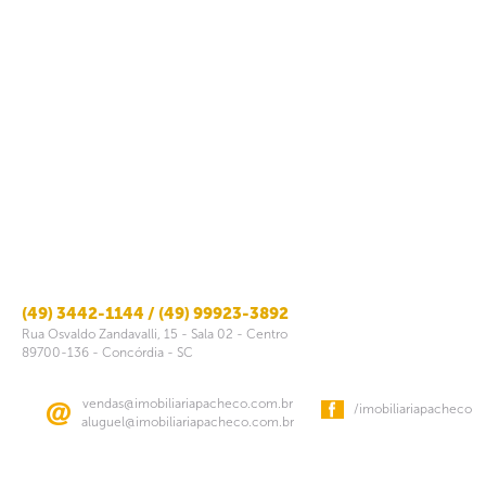
(49) 3442-1144 / (49) 99923-3892
Rua Osvaldo Zandavalli, 15 - Sala 02 - Centro
89700-136 - Concórdia - SC
vendas@imobiliariapacheco.com.br
/imobiliariapacheco
aluguel@imobiliariapacheco.com.br