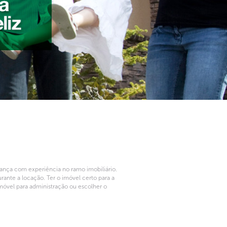
rança com experiência no ramo imobiliário.
ante a locação. Ter o imóvel certo para a
móvel para administração ou escolher o