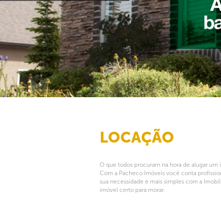
LOCAÇÃO
O que todos procuram na hora de alugar um im
Com a Pacheco Imóveis você conta profissiona
sua necessidade é mais simples com a Imobili
imóvel certo para morar.