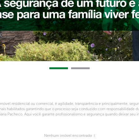
óvel residencial ou comercial, é agilidade, transparência e principalmente, segu
is habilitados garantindo que o processo seja conduzido com responsabilidade dur
ária Pacheco. Aqui você garante profissionalismo e segurança quando deixar seu i
Nenhum imóvel encontrado :(