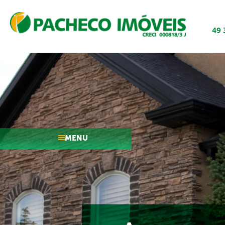
49 
MENU