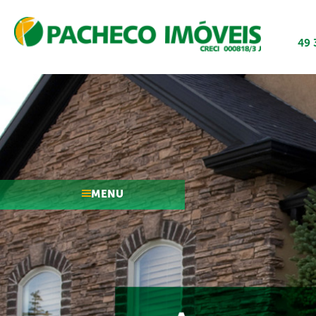
49 
MENU