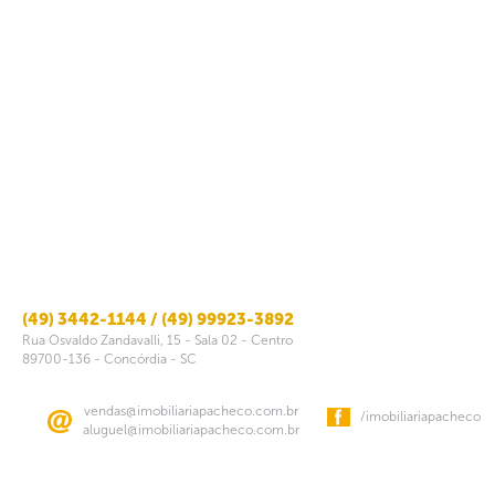
(49) 3442-1144 / (49) 99923-3892
Rua Osvaldo Zandavalli, 15 - Sala 02 - Centro
89700-136 - Concórdia - SC
vendas@imobiliariapacheco.com.br
/imobiliariapacheco
aluguel@imobiliariapacheco.com.br