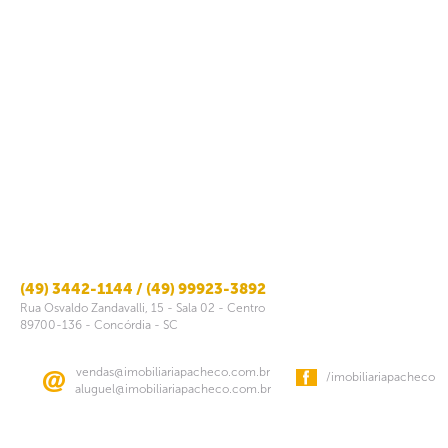
(49) 3442-1144 / (49) 99923-3892
Rua Osvaldo Zandavalli, 15 - Sala 02 - Centro
89700-136 - Concórdia - SC
vendas@imobiliariapacheco.com.br
/imobiliariapacheco
aluguel@imobiliariapacheco.com.br