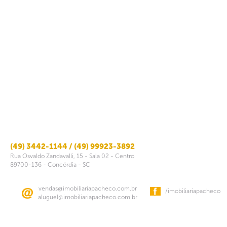
(49) 3442-1144 / (49) 99923-3892
Rua Osvaldo Zandavalli, 15 - Sala 02 - Centro
89700-136 - Concórdia - SC
vendas@imobiliariapacheco.com.br
/imobiliariapacheco
aluguel@imobiliariapacheco.com.br