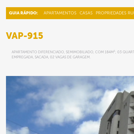
GUIA RÁPIDO:
APARTAMENTOS
CASAS
PROPRIEDADES RU
VAP-915
APARTAMENTO DIFERENCIADO, SEMIMOBILIADO, COM 184M²; 03 QUARTO
EMPREGADA, SACADA, 02 VAGAS DE GARAGEM.