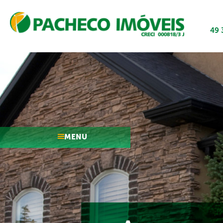
49 
MENU