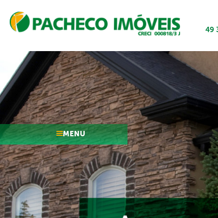
49 
MENU