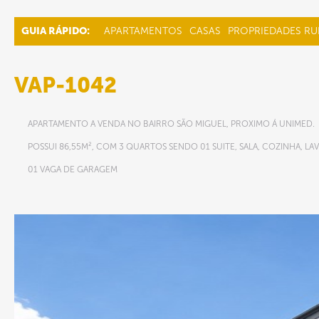
GUIA RÁPIDO:
APARTAMENTOS
CASAS
PROPRIEDADES RU
VAP-1042
APARTAMENTO A VENDA NO BAIRRO SÃO MIGUEL, PROXIMO Á UNIMED.
POSSUI 86,55M², COM 3 QUARTOS SENDO 01 SUITE, SALA, COZINHA, L
01 VAGA DE GARAGEM